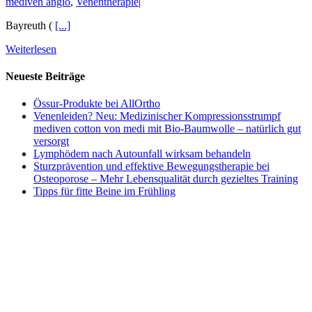
mediven angio
,
Venentherapie
|
Bayreuth (
[...]
Weiterlesen
Neueste Beiträge
Össur-Produkte bei AllOrtho
Venenleiden? Neu: Medizinischer Kompressionsstrumpf
mediven cotton von medi mit Bio-Baumwolle – natürlich gut
versorgt
Lymphödem nach Autounfall wirksam behandeln
Sturzprävention und effektive Bewegungstherapie bei
Osteoporose – Mehr Lebensqualität durch gezieltes Training
Tipps für fitte Beine im Frühling