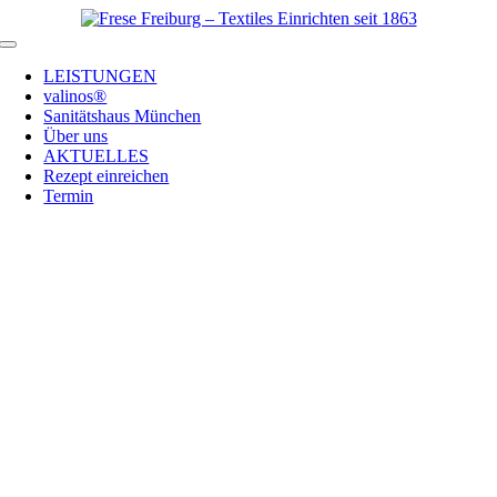
Zum
Inhalt
Toggle
springen
Navigation
LEISTUNGEN
valinos®
Sanitätshaus München
Über uns
AKTUELLES
Rezept einreichen
Termin