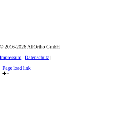
© 2016-2026 AllOrtho GmbH
Impressum
|
Datenschutz
|
Page load link
Nach
oben