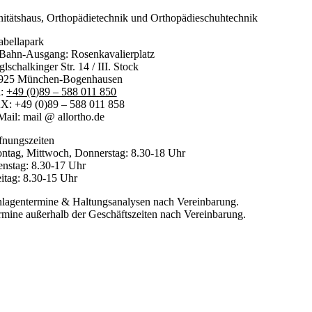
nitätshaus, Orthopädietechnik und Orthopädieschuhtechnik
abellapark
Bahn-Ausgang: Rosenkavalierplatz
lschalkinger Str. 14 / III. Stock
925 München-Bogenhausen
l:
+49 (0)89 – 588 011 850
X: +49 (0)89 – 588 011 858
Mail: mail @ allortho.de
fnungszeiten
ntag, Mittwoch, Donnerstag: 8.30-18 Uhr
enstag: 8.30-17 Uhr
eitag: 8.30-15 Uhr
nlagentermine & Haltungsanalysen nach Vereinbarung.
rmine außerhalb der Geschäftszeiten nach Vereinbarung.