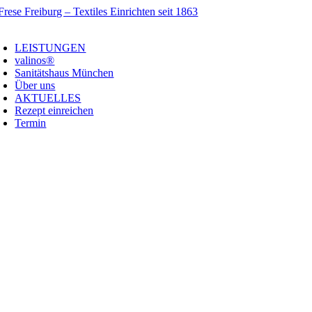
Zum
Inhalt
oggle
springen
avigation
LEISTUNGEN
valinos®
Sanitätshaus München
Über uns
AKTUELLES
Rezept einreichen
Termin