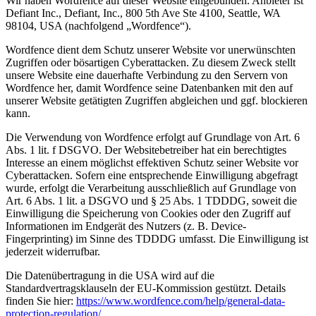
Wir haben Wordfence auf dieser Website eingebunden. Anbieter ist
Defiant Inc., Defiant, Inc., 800 5th Ave Ste 4100, Seattle, WA
98104, USA (nachfolgend „Wordfence“).
Wordfence dient dem Schutz unserer Website vor unerwünschten
Zugriffen oder bösartigen Cyberattacken. Zu diesem Zweck stellt
unsere Website eine dauerhafte Verbindung zu den Servern von
Wordfence her, damit Wordfence seine Datenbanken mit den auf
unserer Website getätigten Zugriffen abgleichen und ggf. blockieren
kann.
Die Verwendung von Wordfence erfolgt auf Grundlage von Art. 6
Abs. 1 lit. f DSGVO. Der Websitebetreiber hat ein berechtigtes
Interesse an einem möglichst effektiven Schutz seiner Website vor
Cyberattacken. Sofern eine entsprechende Einwilligung abgefragt
wurde, erfolgt die Verarbeitung ausschließlich auf Grundlage von
Art. 6 Abs. 1 lit. a DSGVO und § 25 Abs. 1 TDDDG, soweit die
Einwilligung die Speicherung von Cookies oder den Zugriff auf
Informationen im Endgerät des Nutzers (z. B. Device-
Fingerprinting) im Sinne des TDDDG umfasst. Die Einwilligung ist
jederzeit widerrufbar.
Die Datenübertragung in die USA wird auf die
Standardvertragsklauseln der EU-Kommission gestützt. Details
finden Sie hier:
https://www.wordfence.com/help/general-data-
protection-regulation/
.