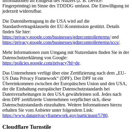
Informationen im Endgerät des Nutzers (z. B. Device-
Fingerprinting) im Sinne des TDDDG umfasst. Die Einwilligung ist
jederzeit widerrufbar.
Die Datenübertragung in die USA wird auf die
Standardvertragsklauseln der EU-Kommission gestützt. Details
finden Sie hier:
https://privacy.google.com/businesses/gdprcontrollerterms/
und
https://privacy.google.com/businesses/gdprcontrollerterms/sccs/
.
Mehr Informationen zum Umgang mit Nutzerdaten finden Sie in der
Datenschutzerklärung von Google:
https://policies.google.com/privacy?hl=de
.
Das Unternehmen verfügt über eine Zertifizierung nach dem „EU-
US Data Privacy Framework“ (DPF). Der DPF ist ein
Übereinkommen zwischen der Europäischen Union und den USA,
der die Einhaltung europäischer Datenschutzstandards bei
Datenverarbeitungen in den USA gewährleisten soll. Jedes nach
dem DPF zertifizierte Unternehmen verpflichtet sich, diese
Datenschutzstandards einzuhalten. Weitere Informationen hierzu
erhalten Sie vom Anbieter unter folgendem Link:
https://www.dataprivacyframework.gov/participant/5780
.
Cloudflare Turnstile