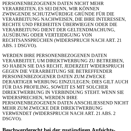
PERSONENBEZOGENEN DATEN NICHT MEHR
VERARBEITEN, ES SEI DENN, WIR KÖNNEN
ZWINGENDE SCHUTZWÜRDIGE GRÜNDE FÜR DIE
VERARBEITUNG NACHWEISEN, DIE IHRE INTERESSEN,
RECHTE UND FREIHEITEN ÜBERWIEGEN ODER DIE
VERARBEITUNG DIENT DER GELTENDMACHUNG,
AUSÜBUNG ODER VERTEIDIGUNG VON
RECHTSANSPRÜCHEN (WIDERSPRUCH NACH ART. 21
ABS. 1 DSGVO).
WERDEN IHRE PERSONENBEZOGENEN DATEN
VERARBEITET, UM DIREKTWERBUNG ZU BETREIBEN,
SO HABEN SIE DAS RECHT, JEDERZEIT WIDERSPRUCH
GEGEN DIE VERARBEITUNG SIE BETREFFENDER
PERSONENBEZOGENER DATEN ZUM ZWECKE
DERARTIGER WERBUNG EINZULEGEN; DIES GILT AUCH
FÜR DAS PROFILING, SOWEIT ES MIT SOLCHER
DIREKTWERBUNG IN VERBINDUNG STEHT. WENN SIE
WIDERSPRECHEN, WERDEN IHRE
PERSONENBEZOGENEN DATEN ANSCHLIESSEND NICHT
MEHR ZUM ZWECKE DER DIREKTWERBUNG
VERWENDET (WIDERSPRUCH NACH ART. 21 ABS. 2
DSGVO).
Beschwerde­recht bei der zuständigen Aufsichts­