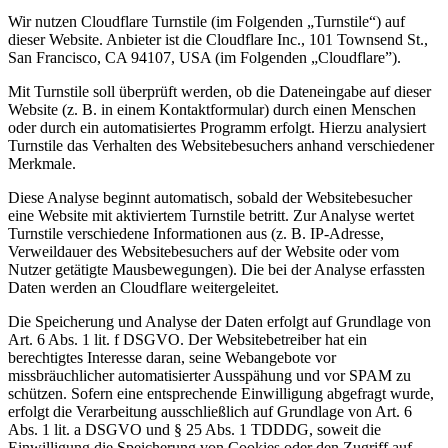
Wir nutzen Cloudflare Turnstile (im Folgenden „Turnstile“) auf
dieser Website. Anbieter ist die Cloudflare Inc., 101 Townsend St.,
San Francisco, CA 94107, USA (im Folgenden „Cloudflare”).
Mit Turnstile soll überprüft werden, ob die Dateneingabe auf dieser
Website (z. B. in einem Kontaktformular) durch einen Menschen
oder durch ein automatisiertes Programm erfolgt. Hierzu analysiert
Turnstile das Verhalten des Websitebesuchers anhand verschiedener
Merkmale.
Diese Analyse beginnt automatisch, sobald der Websitebesucher
eine Website mit aktiviertem Turnstile betritt. Zur Analyse wertet
Turnstile verschiedene Informationen aus (z. B. IP-Adresse,
Verweildauer des Websitebesuchers auf der Website oder vom
Nutzer getätigte Mausbewegungen). Die bei der Analyse erfassten
Daten werden an Cloudflare weitergeleitet.
Die Speicherung und Analyse der Daten erfolgt auf Grundlage von
Art. 6 Abs. 1 lit. f DSGVO. Der Websitebetreiber hat ein
berechtigtes Interesse daran, seine Webangebote vor
missbräuchlicher automatisierter Ausspähung und vor SPAM zu
schützen. Sofern eine entsprechende Einwilligung abgefragt wurde,
erfolgt die Verarbeitung ausschließlich auf Grundlage von Art. 6
Abs. 1 lit. a DSGVO und § 25 Abs. 1 TDDDG, soweit die
Einwilligung die Speicherung von Cookies oder den Zugriff auf