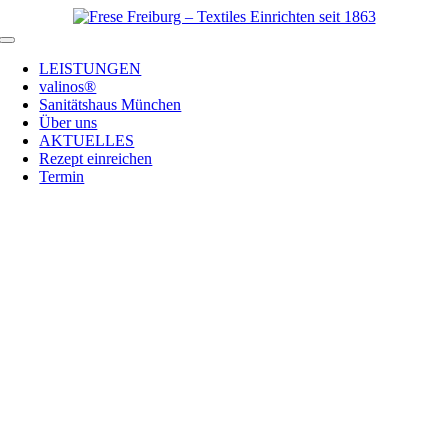
Zum
Inhalt
Toggle
springen
Navigation
LEISTUNGEN
valinos®
Sanitätshaus München
Über uns
AKTUELLES
Rezept einreichen
Termin