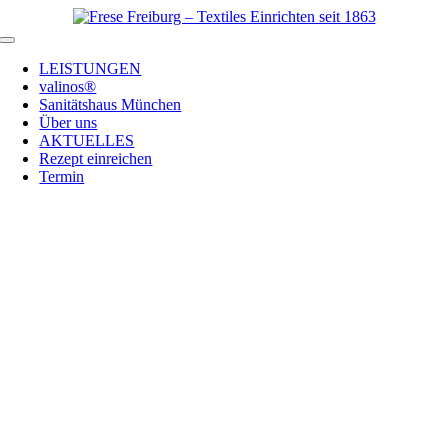
Zum
Inhalt
Toggle
springen
Navigation
LEISTUNGEN
valinos®
Sanitätshaus München
Über uns
AKTUELLES
Rezept einreichen
Termin