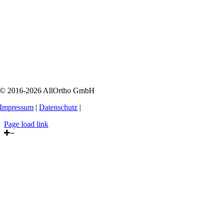
© 2016-2026 AllOrtho GmbH
Impressum
|
Datenschutz
|
Page load link
Nach
oben