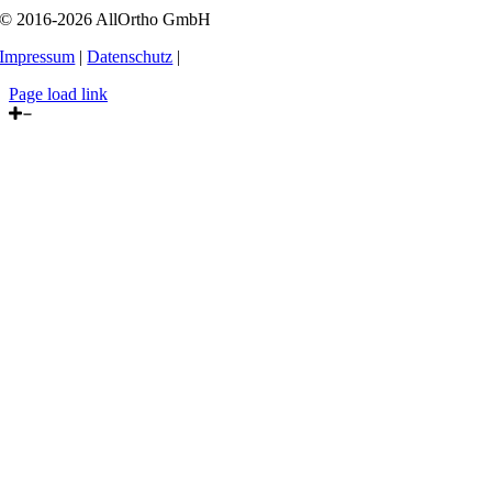
© 2016-2026 AllOrtho GmbH
Impressum
|
Datenschutz
|
Page load link
Nach
oben