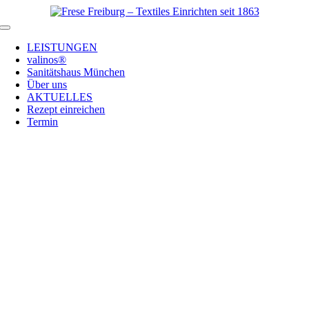
Zum
Inhalt
Toggle
springen
Navigation
LEISTUNGEN
valinos®
Sanitätshaus München
Über uns
AKTUELLES
Rezept einreichen
Termin