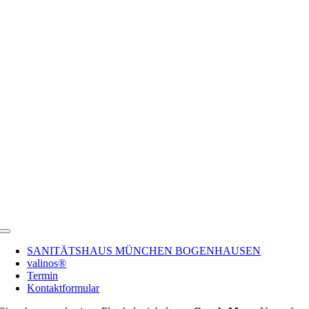
Toggle
Navigation
SANITÄTSHAUS MÜNCHEN BOGENHAUSEN
valinos®
Termin
Kontaktformular