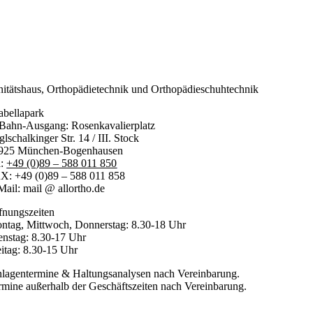
nitätshaus, Orthopädietechnik und Orthopädieschuhtechnik
abellapark
Bahn-Ausgang: Rosenkavalierplatz
lschalkinger Str. 14 / III. Stock
925 München-Bogenhausen
l:
+49 (0)89 – 588 011 850
X: +49 (0)89 – 588 011 858
Mail: mail @ allortho.de
fnungszeiten
ntag, Mittwoch, Donnerstag: 8.30-18 Uhr
enstag: 8.30-17 Uhr
eitag: 8.30-15 Uhr
nlagentermine & Haltungsanalysen nach Vereinbarung.
rmine außerhalb der Geschäftszeiten nach Vereinbarung.